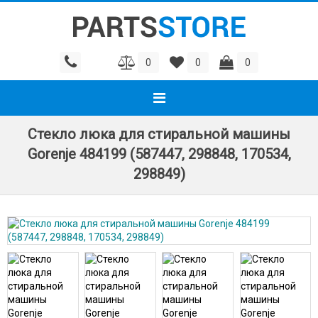
0
0
0
Стекло люка для стиральной машины
Gorenje 484199 (587447, 298848, 170534,
298849)