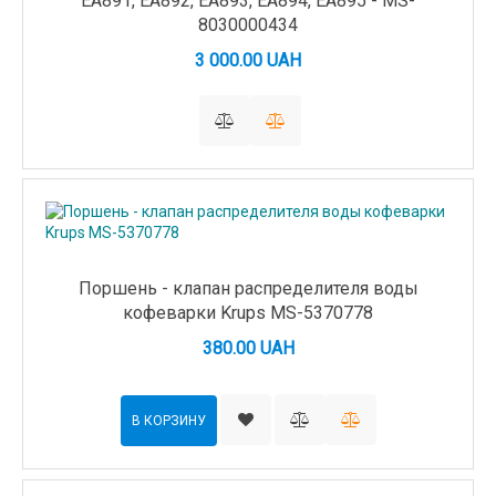
EA891, EA892, EA893, EA894, EA895 - MS-
8030000434
3 000.00 UAH
Поршень - клапан распределителя воды
кофеварки Krups MS-5370778
380.00 UAH
В КОРЗИНУ