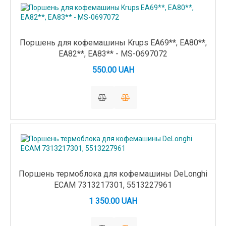
Поршень для кофемашины Krups EA69**, EA80**,
EA82**, EA83** - MS-0697072
550.00 UAH
Поршень термоблока для кофемашины DeLonghi
ECAM 7313217301, 5513227961
1 350.00 UAH