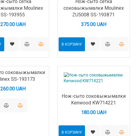
ж-сыто сетка
Нож-сыто сетка
жымалки Moulinex
соковыжымалки Moulinex
SS-193955
ZU5008 SS-193871
270.00 UAH
375.00 UAH
У
В КОРЗИНУ
то соковыжымалки
linex SS-193173
260.00 UAH
Нож-сыто соковыжымалки
Kenwood KW714221
180.00 UAH
В КОРЗИНУ