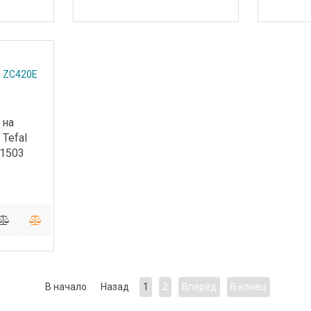
 на
Tefal
51503
В начало
Назад
1
2
Вперёд
В конец