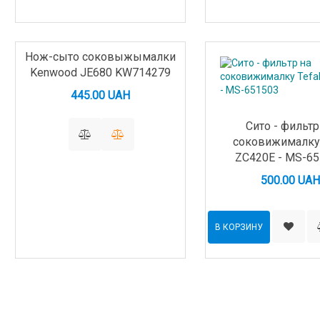
Нож-сыто соковыжымалки
Kenwood JE680 KW714279
445.00 UAH
Сито - фильтр
соковижималку 
ZC420E - MS-6
500.00 UAH
В КОРЗИНУ