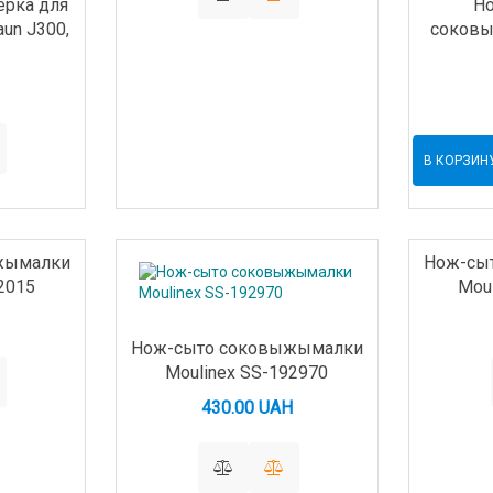
ерка для
Но
un J300,
соковы
В КОРЗИН
жымалки
Нож-сы
2015
Mou
Нож-сыто соковыжымалки
Moulinex SS-192970
430.00 UAH