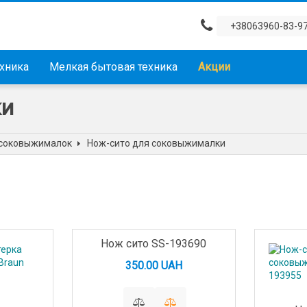
+38063960-83-9
ехника
Мелкая бытовая техника
Акции
ки
 соковыжималок
Нож-сито для соковыжималки
Нож сито SS-193690
350.00 UAH