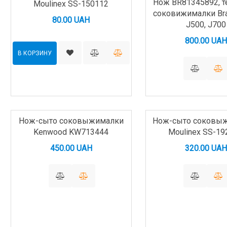
Нож BR81345892, т
Moulinex SS-150112
соковижималки Bra
80.00 UAH
J500, J700
800.00 UAH
В КОРЗИНУ
Нож-сыто соковыжималки
Нож-сыто соковы
Kenwood KW713444
Moulinex SS-19
450.00 UAH
320.00 UAH