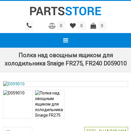
0
0
0
Полка над овощным ящиком для
холодильника Snaige FR275, FR240 D059010