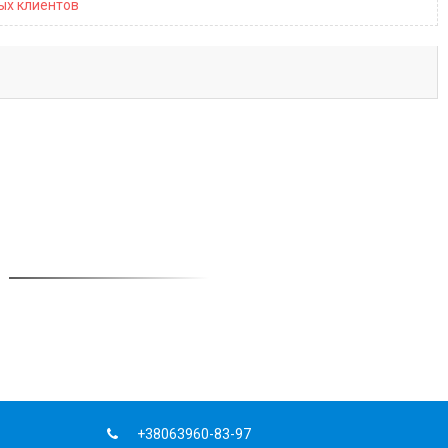
ных клиентов
+38063960-83-97