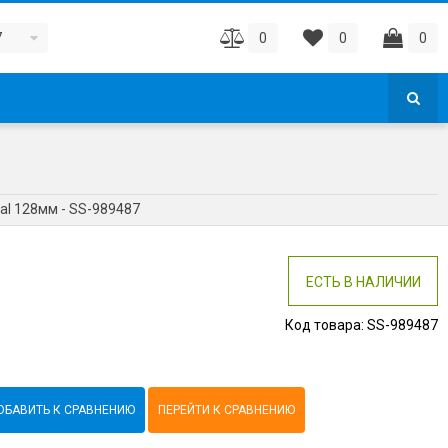
7
0
0
0
al 128мм - SS-989487
ЕСТЬ В НАЛИЧИИ
Код товара:
SS-989487