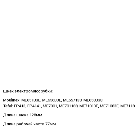
Шнек электромясорубки:
Moulinex: ME651B3E, ME656B3E, ME657138, ME658B38.
Tefal: FP413, FP4141, ME7001, ME701188, ME71013E, ME71083E, ME7118.
Длина шнека 128мм.
Длина рабочей части 77мм.