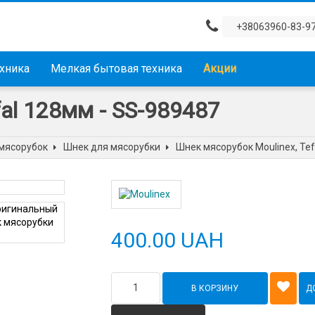
+38063960-83-9
ехника
Мелкая бытовая техника
Акции
fal 128мм - SS-989487
 мясорубок
Шнек для мясорубки
Шнек мясорубок Moulinex, Tef
400.00 UAH
В КОРЗИНУ