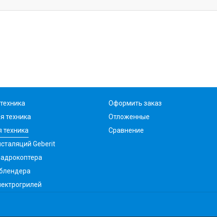
техника
Оформить заказ
я техника
Отложенные
 техника
Сравнение
сталяций Geberit
вадрокоптера
 блендера
лектрогрилей