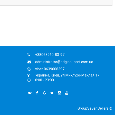
+38063960-83-97
administrator@original-part.com.ua
viber 0639608397
Украина, Киев, ул.Миклухо-Маклая 17
8:00 - 23:00
GroupSevenSellers ©