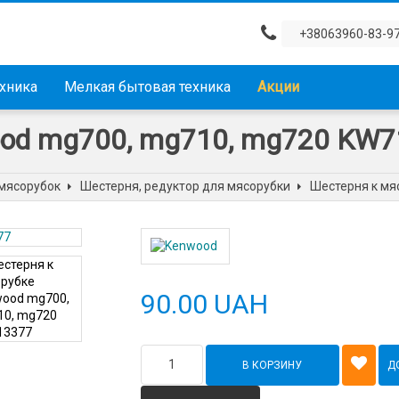
+38063960-83-9
ехника
Мелкая бытовая техника
Акции
ood mg700, mg710, mg720 KW
 мясорубок
Шестерня, редуктор для мясорубки
Шестерня к мя
90.00 UAH
В КОРЗИНУ