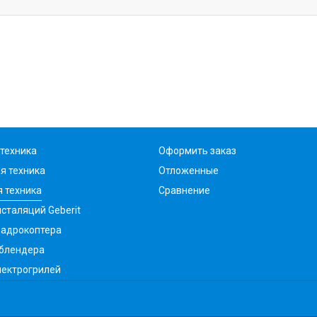
техника
Оформить заказ
я техника
Отложенные
 техника
Сравнение
сталяций Geberit
вадрокоптера
 блендера
лектрогрилей