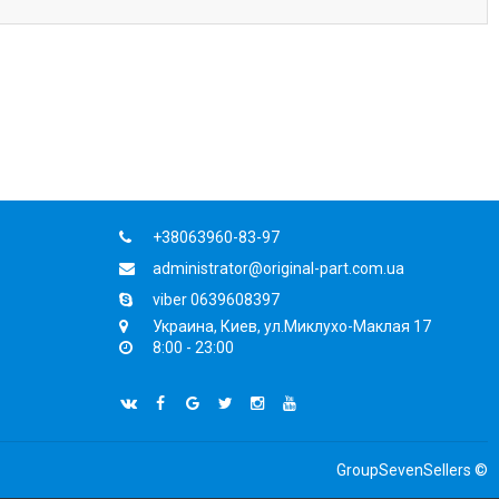
+38063960-83-97
administrator@original-part.com.ua
viber 0639608397
Украина, Киев, ул.Миклухо-Маклая 17
8:00 - 23:00
GroupSevenSellers ©