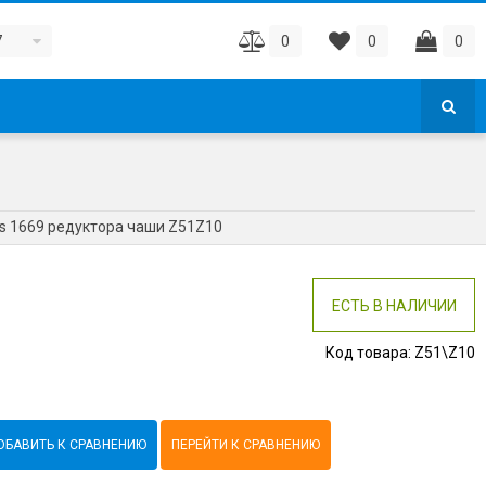
7
0
0
0
ps 1669 редуктора чаши Z51Z10
ЕСТЬ В НАЛИЧИИ
Код товара:
Z51\Z10