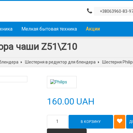
+38063960-83-9
ехника
Мелкая бытовая техника
Акции
тора чаши Z51\Z10
 блендера
Шестерня в редуктор для блендера
Шестерня Phili
160.00 UAH
В КОРЗИНУ