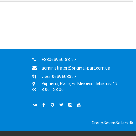
+38063960-83-97
administrator@original-part.com.ua
viber 0639608397
Украина, Киев, ул.Миклухо-Маклая 17
8:00 - 23:00
GroupSevenSellers ©