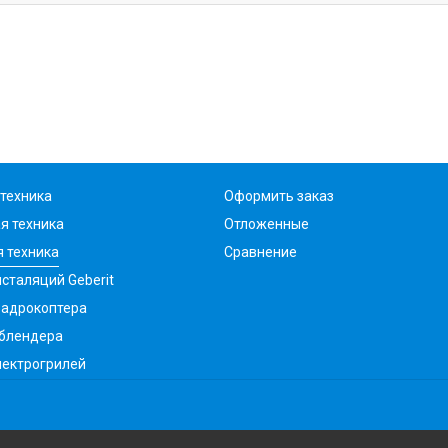
техника
Оформить заказ
я техника
Отложенные
 техника
Сравнение
сталяций Geberit
вадрокоптера
 блендера
лектрогрилей