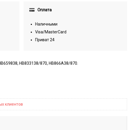
Оплата
Наличными
Visa/MasterCard
Приват 24
HB659838, HB833138/870, HB866A38/870.
ных клиентов