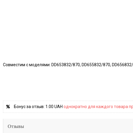
Совместим с моделями: DD653832/870, DD655832/870, DD656832/
Бонус за отзыв:
1.00 UAH
однократно для каждого товара пр
Отзывы