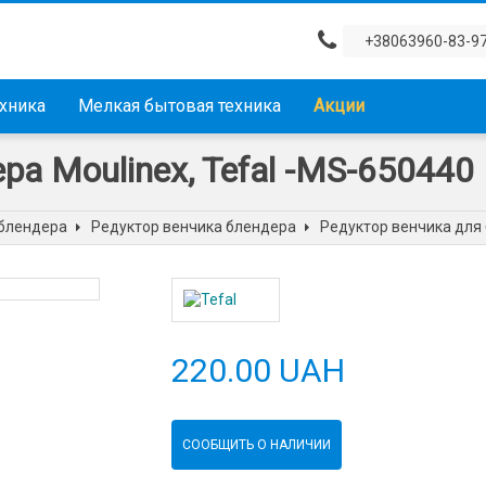
+38063960-83-9
ехника
Мелкая бытовая техника
Акции
а Moulinex, Tefal -MS-650440
 блендера
Редуктор венчика блендера
Редуктор венчика для 
220.00 UAH
СООБЩИТЬ О НАЛИЧИИ