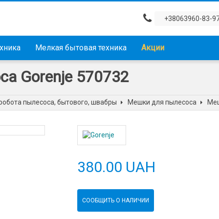
+38063960-83-9
ехника
Мелкая бытовая техника
Акции
а Gorenje 570732
робота пылесоса, бытового, швабры
Мешки для пылесоса
Меш
380.00 UAH
СООБЩИТЬ О НАЛИЧИИ