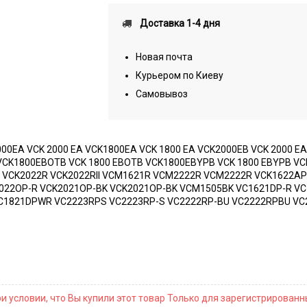
Доставка 1-4 дня
Новая почта
Курьером по Киеву
Самовывоз
K2000EA VCK 2000 EA VCK1800EA VCK 1800 EA VCK2000EB VCK 2000
VCK1800EBOTB VCK 1800 EBOTB VCK1800EBYPB VCK 1800 EBYPB VC
1B VCK2022R VCK2022RII VCM1621R VCM2222R VCM2222R VCK1622
2022OP-R VCK2021OP-BK VCK2021OP-BK VCM1505BK VC1621DP-R V
C1821DPWR VC2223RPS VC2223RP-S VC2222RP-BU VC2222RPBU VC2
и условии, что Вы купили этот товар Только для зарегистрирован