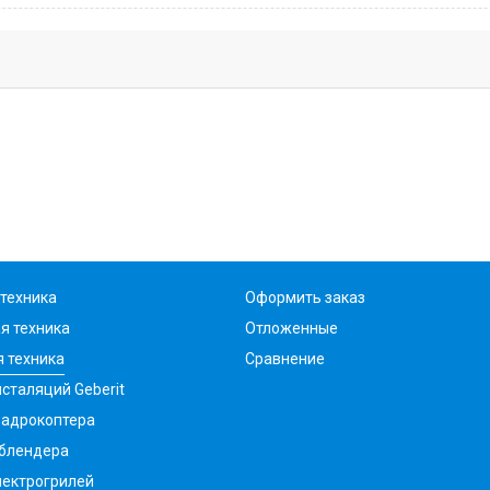
техника
Оформить заказ
я техника
Отложенные
 техника
Сравнение
сталяций Geberit
вадрокоптера
 блендера
лектрогрилей