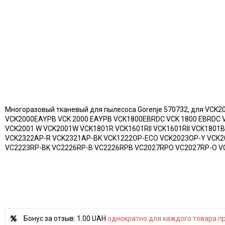
Многоразовый тканевый для пылесоса Gorenje 570732, для VC
VCK2000EAYPB VCK 2000 EAYPB VCK1800EBRDC VCK 1800 EBRDC 
VCK2001 W VCK2001W VCK1801R VCK1601RII VCK1601RII VCK180
VCK2322AP-R VCK2321AP-BK VCK1222OP-ECO VCK2023OP-Y VCK
VC2223RP-BK VC2226RP-B VC2226RPB VC2027RPO VC2027RP-O V
Бонус за отзыв:
1.00 UAH
однократно для каждого товара пр