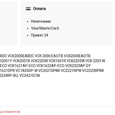
Оплата
Наличными
Visa/MasterCard
Приват 24
 EARDC VCK2000EARDC VCK 2000 EAOTB VCK2000EAOTB
K2001Y VCK2001B VCK2203R VCK1601R VCK2203W VCK 2203 W
APECO VCK1621AP-ECO VCK1622AP-ECO VCK2323AP-DY
C1621DPR VC1825DP-W VC2021DPBK VC2221RPW VC2223RPBK
224RP-BU, VC2421ECW.
ных клиентов