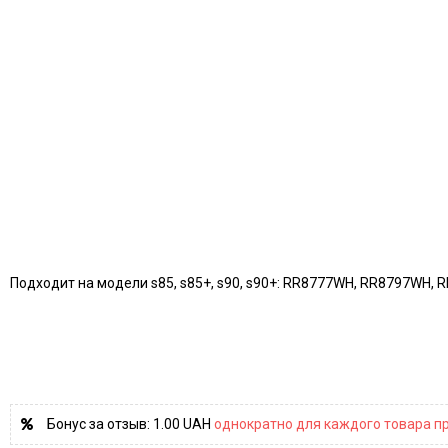
Подходит на модели s85, s85+, s90, s90+: RR8777WH, RR8797WH,
Бонус за отзыв:
1.00 UAH
однократно для каждого товара пр