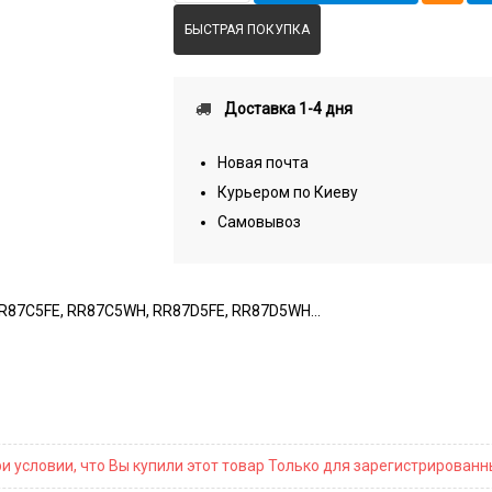
БЫСТРАЯ ПОКУПКА
Доставка 1-4 дня
Новая почта
Курьером по Киеву
Самовывоз
 RR87C5FE, RR87C5WH, RR87D5FE, RR87D5WH...
и условии, что Вы купили этот товар Только для зарегистрирован