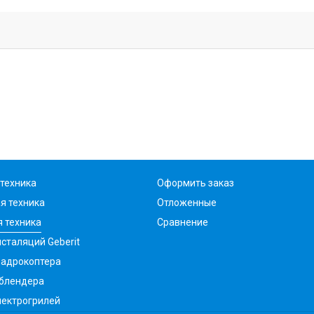
техника
Оформить заказ
я техника
Отложенные
 техника
Сравнение
сталяций Geberit
вадрокоптера
 блендера
лектрогрилей