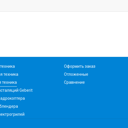
техника
Оформить заказ
я техника
Отложенные
 техника
Сравнение
сталяций Geberit
вадрокоптера
 блендера
лектрогрилей