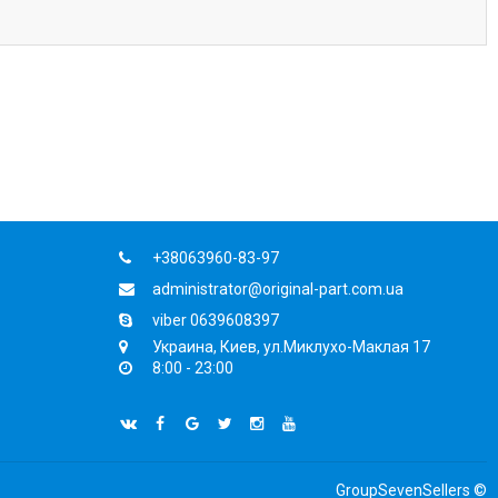
+38063960-83-97
administrator@original-part.com.ua
viber 0639608397
Украина, Киев, ул.Миклухо-Маклая 17
8:00 - 23:00
GroupSevenSellers ©