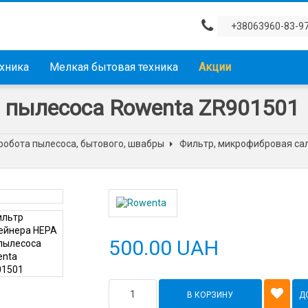
+38063960-83-9
ехника
Мелкая бытовая техника
Акции
 пылесоса Rowenta ZR901501
робота пылесоса, бытового, швабры
Фильтр, микрофибровая са
500.00 UAH
В КОРЗИНУ