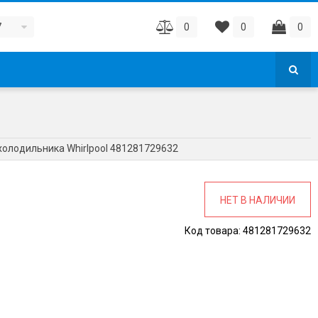
7
0
0
0
холодильника Whirlpool 481281729632
НЕТ В НАЛИЧИИ
Код товара:
481281729632