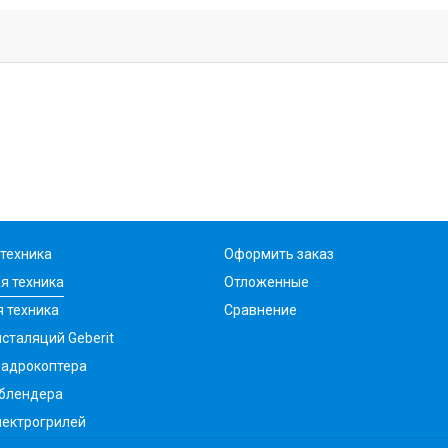
техника
Оформить заказ
я техника
Отложенные
 техника
Сравнение
сталяций Geberit
вадрокоптера
 блендера
лектрогрилей